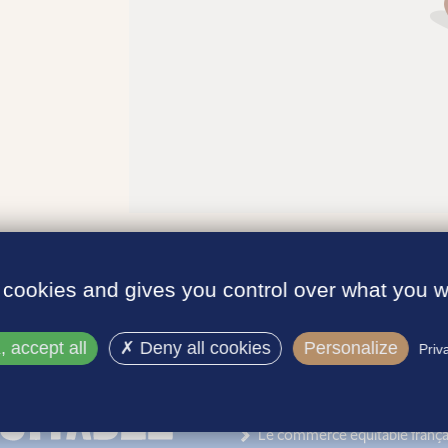
 cookies and gives you control over what you w
 accept all
Deny all cookies
Personalize
Priv
INFORMATIONS
Le label
Le commerce équitable frança