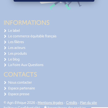
INFORMATIONS
Le label
Le commerce équitable français
Les filières
Les acteurs
Les produits
Le blog
La Foire Aux Questions
CONTACTS
Nous contacter
Espace partenaire
Espace presse
© Agri-Éthique 2026 •
Mentions légales
-
Crédits
-
Plan du site
Politique Confidentialité
-
Paramétrage des cookies