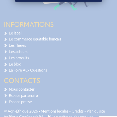
INFORMATIONS
Le label
Le commerce équitable français
Les filières
Les acteurs
Les produits
Le blog
La Foire Aux Questions
CONTACTS
Nous contacter
Espace partenaire
Espace presse
© Agri-Éthique 2026 •
Mentions légales
-
Crédits
-
Plan du site
Politique Confidentialité
-
Paramétrage des cookies