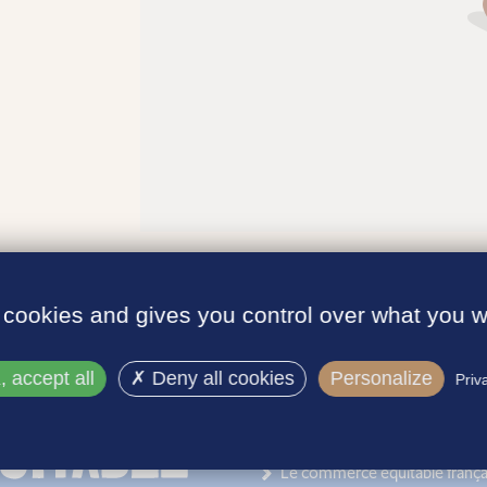
 cookies and gives you control over what you w
 accept all
Deny all cookies
Personalize
Priv
INFORMATIONS
Le label
Le commerce équitable frança