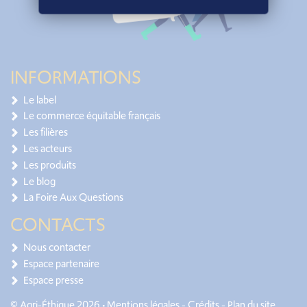
INFORMATIONS
Le label
Le commerce équitable français
Les filières
Les acteurs
Les produits
Le blog
La Foire Aux Questions
CONTACTS
Nous contacter
Espace partenaire
Espace presse
© Agri-Éthique 2026 •
Mentions légales
-
Crédits
-
Plan du site