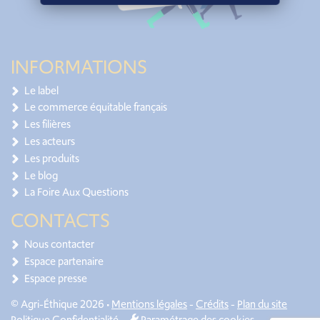
INFORMATIONS
Le label
Le commerce équitable français
Les filières
Les acteurs
Les produits
Le blog
La Foire Aux Questions
CONTACTS
Nous contacter
Espace partenaire
Espace presse
© Agri-Éthique 2026 •
Mentions légales
-
Crédits
-
Plan du site
Politique Confidentialité
-
Paramétrage des cookies