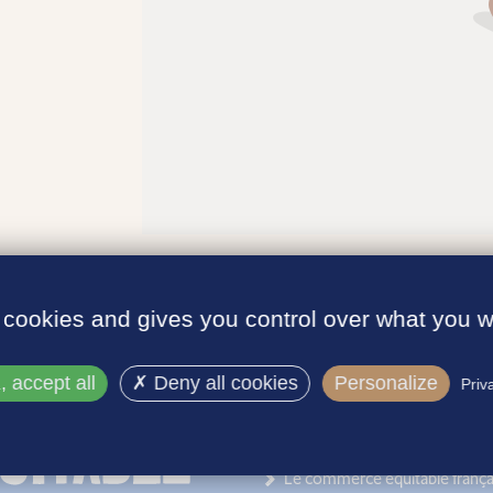
 cookies and gives you control over what you w
 accept all
Deny all cookies
Personalize
Priv
INFORMATIONS
Le label
Le commerce équitable frança