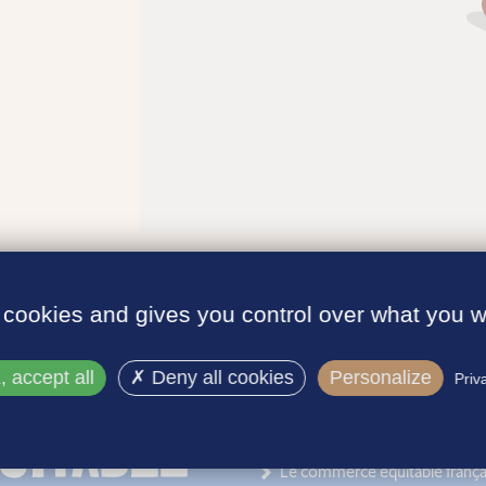
 cookies and gives you control over what you w
 accept all
Deny all cookies
Personalize
Priv
INFORMATIONS
Le label
Le commerce équitable frança