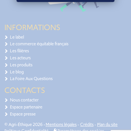
INFORMATIONS
Le label
Le commerce équitable français
Les filières
Les acteurs
Les produits
Le blog
La Foire Aux Questions
CONTACTS
Nous contacter
Espace partenaire
Espace presse
© Agri-Éthique 2026 •
Mentions légales
-
Crédits
-
Plan du site
Politique Confidentialité
-
Paramétrage des cookies