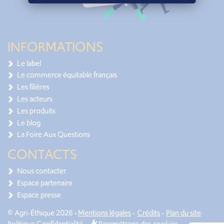
INFORMATIONS
Le label
Le commerce équitable français
Les filières
Les acteurs
Les produits
Le blog
La Foire Aux Questions
CONTACTS
Nous contacter
Espace partenaire
Espace presse
© Agri-Éthique 2026 •
Mentions légales
-
Crédits
-
Plan du site
Politique Confidentialité
-
Paramétrage des cookies