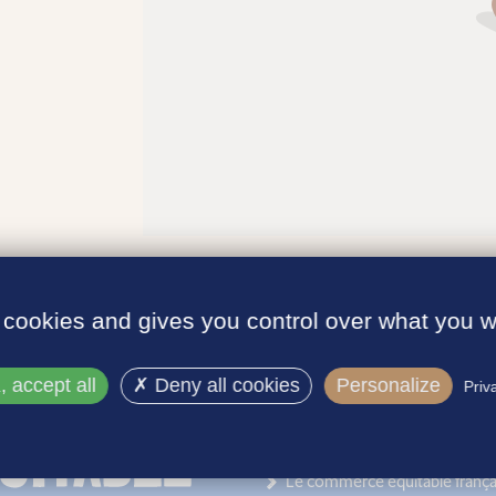
 cookies and gives you control over what you w
 accept all
Deny all cookies
Personalize
Priv
INFORMATIONS
Le label
Le commerce équitable frança