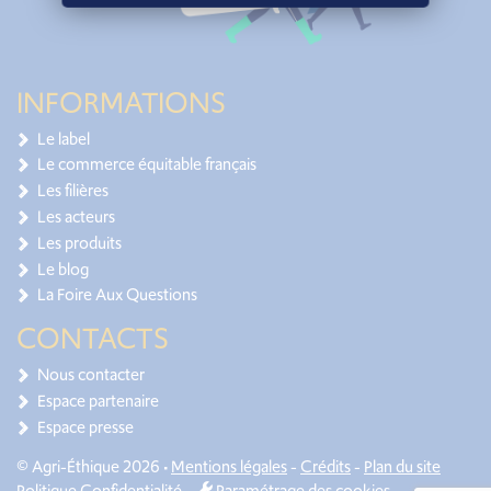
INFORMATIONS
Le label
Le commerce équitable français
Les filières
Les acteurs
Les produits
Le blog
La Foire Aux Questions
CONTACTS
Nous contacter
Espace partenaire
Espace presse
© Agri-Éthique 2026 •
Mentions légales
-
Crédits
-
Plan du site
Politique Confidentialité
-
Paramétrage des cookies