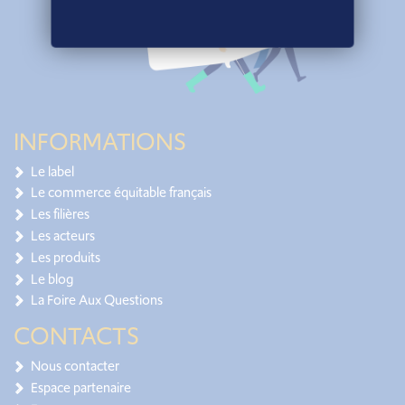
INFORMATIONS
Le label
Le commerce équitable français
Les filières
Les acteurs
Les produits
Le blog
La Foire Aux Questions
CONTACTS
Nous contacter
Espace partenaire