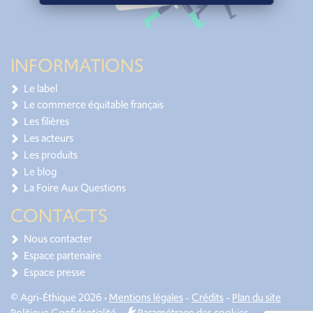
INFORMATIONS
Le label
Le commerce équitable français
Les filières
Les acteurs
Les produits
Le blog
La Foire Aux Questions
CONTACTS
Nous contacter
Espace partenaire
Espace presse
© Agri-Éthique 2026 •
Mentions légales
-
Crédits
-
Plan du site
Politique Confidentialité
-
Paramétrage des cookies