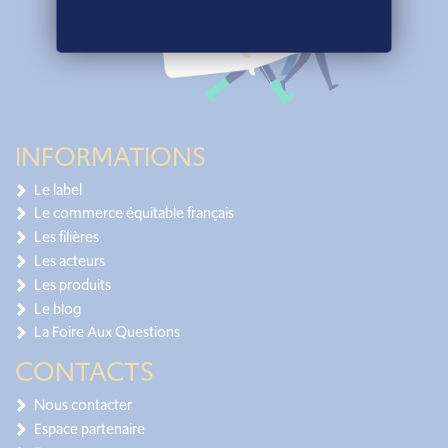
INFORMATIONS
Le label
Le commerce équitable français
Les filières
Les acteurs
Les produits
Le blog
La Foire Aux Questions
CONTACTS
Nous contacter
Espace partenaire