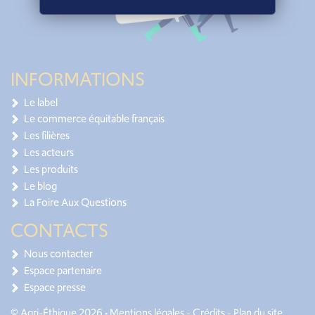
INFORMATIONS
Le label
Le commerce équitable français
Les filières
Les acteurs
Les produits
Le blog
La Foire Aux Questions
CONTACTS
Nous contacter
Espace partenaire
Espace presse
© Agri-Éthique 2026 •
Mentions légales
-
Crédits
-
Plan du site