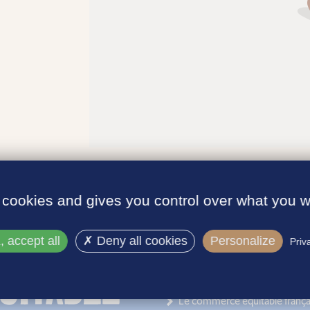
 cookies and gives you control over what you w
 accept all
Deny all cookies
Personalize
Priv
INFORMATIONS
Le label
Le commerce équitable frança