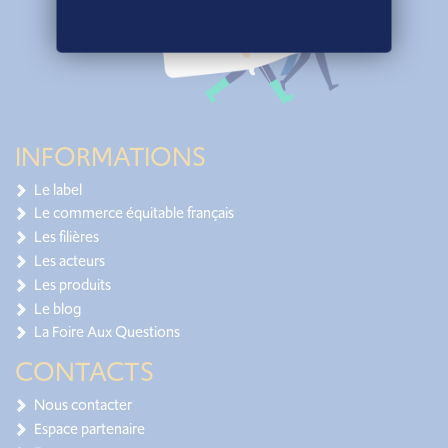
INFORMATIONS
Le label
Le commerce équitable français
Les filières
Les acteurs
Les produits
Le blog
La Foire Aux Questions
CONTACTS
Nous contacter
Espace partenaire