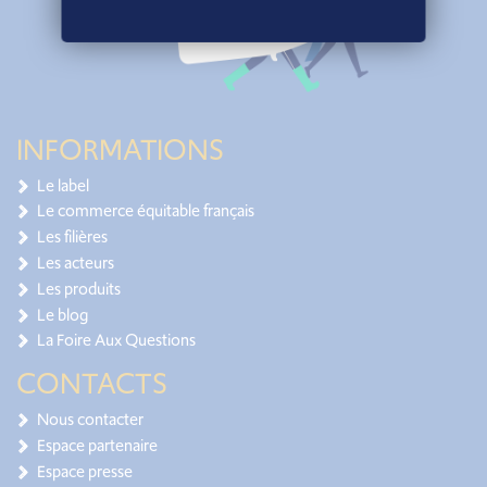
INFORMATIONS
Le label
Le commerce équitable français
Les filières
Les acteurs
Les produits
Le blog
La Foire Aux Questions
CONTACTS
Nous contacter
Espace partenaire
Espace presse