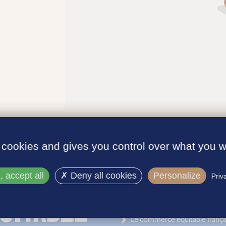
 cookies and gives you control over what you w
 accept all
Deny all cookies
Personalize
Priv
INFORMATIONS
Le label
Le commerce équitable frança