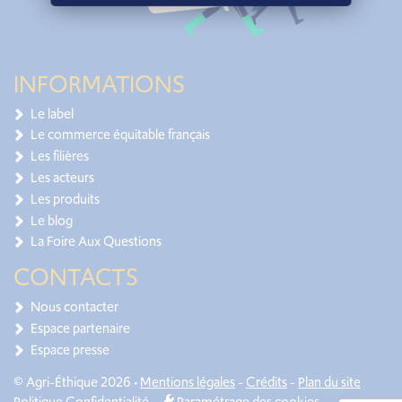
INFORMATIONS
Le label
Le commerce équitable français
Les filières
Les acteurs
Les produits
Le blog
La Foire Aux Questions
CONTACTS
Nous contacter
Espace partenaire
Espace presse
© Agri-Éthique 2026 •
Mentions légales
-
Crédits
-
Plan du site
Politique Confidentialité
-
Paramétrage des cookies