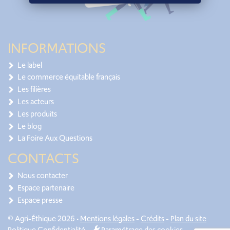
INFORMATIONS
Le label
Le commerce équitable français
Les filières
Les acteurs
Les produits
Le blog
La Foire Aux Questions
CONTACTS
Nous contacter
Espace partenaire
Espace presse
© Agri-Éthique 2026 •
Mentions légales
-
Crédits
-
Plan du site
Politique Confidentialité
-
Paramétrage des cookies