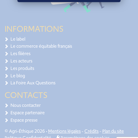
INFORMATIONS
Le label
Le commerce équitable français
Les filières
Les acteurs
Les produits
Le blog
La Foire Aux Questions
CONTACTS
Nous contacter
Espace partenaire
Espace presse
© Agri-Éthique 2026 •
Mentions légales
-
Crédits
-
Plan du site
Politique Confidentialité
-
Paramétrage des cookies