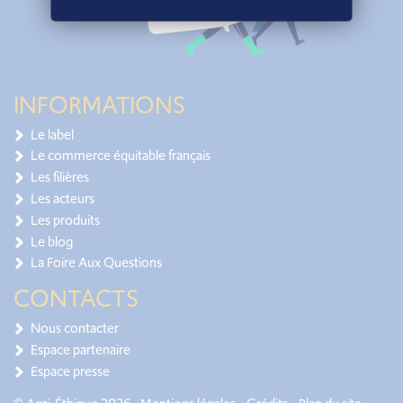
INFORMATIONS
Le label
Le commerce équitable français
Les filières
Les acteurs
Les produits
Le blog
La Foire Aux Questions
CONTACTS
Nous contacter
Espace partenaire
Espace presse