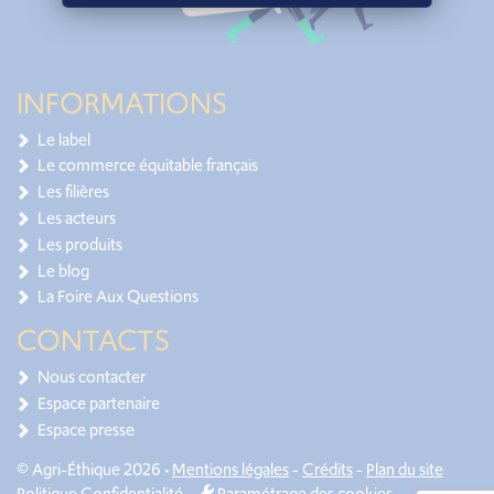
INFORMATIONS
Le label
Le commerce équitable français
Les filières
Les acteurs
Les produits
Le blog
La Foire Aux Questions
CONTACTS
Nous contacter
Espace partenaire
Espace presse
© Agri-Éthique 2026 •
Mentions légales
-
Crédits
-
Plan du site
Politique Confidentialité
-
Paramétrage des cookies