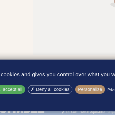
 cookies and gives you control over what you w
 accept all
Deny all cookies
Personalize
Priv
INFORMATIONS
Le label
Le commerce équitable frança