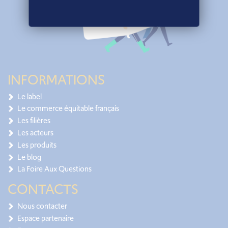
INFORMATIONS
Le label
Le commerce équitable français
Les filières
Les acteurs
Les produits
Le blog
La Foire Aux Questions
CONTACTS
Nous contacter
Espace partenaire