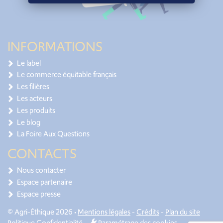
INFORMATIONS
Le label
Le commerce équitable français
Les filières
Les acteurs
Les produits
Le blog
La Foire Aux Questions
CONTACTS
Nous contacter
Espace partenaire
Espace presse
© Agri-Éthique 2026 •
Mentions légales
-
Crédits
-
Plan du site
Politique Confidentialité
-
Paramétrage des cookies