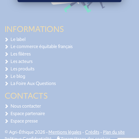
INFORMATIONS
Le label
Le commerce équitable français
Les filières
Les acteurs
Les produits
Le blog
La Foire Aux Questions
CONTACTS
Nous contacter
Espace partenaire
Espace presse
© Agri-Éthique 2026 •
Mentions légales
-
Crédits
-
Plan du site
Politique Confidentialité
-
Paramétrage des cookies