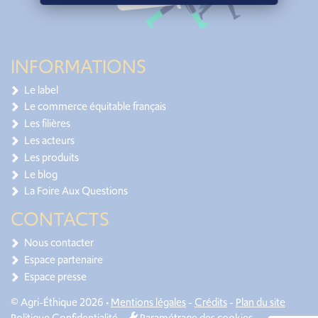
INFORMATIONS
Le label
Le commerce équitable français
Les filières
Les acteurs
Les produits
Le blog
La Foire Aux Questions
CONTACTS
Nous contacter
Espace partenaire
Espace presse
© Agri-Éthique 2026 •
Mentions légales
-
Crédits
-
Plan du site
Politique Confidentialité
-
Paramétrage des cookies