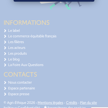
INFORMATIONS
Le label
Le commerce équitable français
Les filières
Les acteurs
Les produits
Le blog
La Foire Aux Questions
CONTACTS
Nous contacter
Espace partenaire
Espace presse
© Agri-Éthique 2026 •
Mentions légales
-
Crédits
-
Plan du site
Politique Confidentialité
-
Paramétrage des cookies