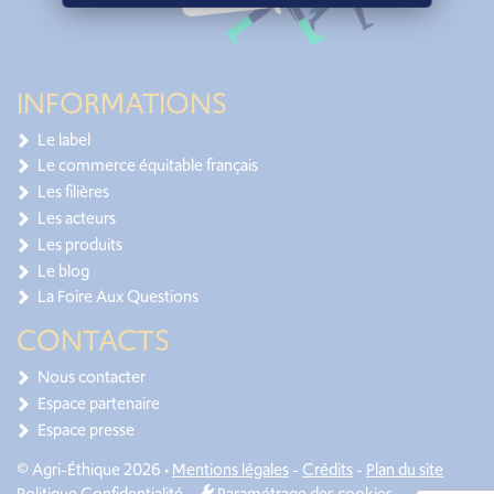
INFORMATIONS
Le label
Le commerce équitable français
Les filières
Les acteurs
Les produits
Le blog
La Foire Aux Questions
CONTACTS
Nous contacter
Espace partenaire
Espace presse
© Agri-Éthique 2026 •
Mentions légales
-
Crédits
-
Plan du site
Politique Confidentialité
-
Paramétrage des cookies