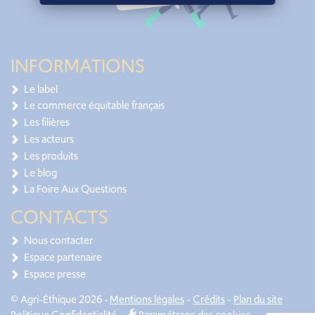
INFORMATIONS
Le label
Le commerce équitable français
Les filières
Les acteurs
Les produits
Le blog
La Foire Aux Questions
CONTACTS
Nous contacter
Espace partenaire
Espace presse
© Agri-Éthique 2026 •
Mentions légales
-
Crédits
-
Plan du site
Politique Confidentialité
-
Paramétrage des cookies