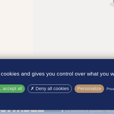
 cookies and gives you control over what you w
 accept all
Deny all cookies
Personalize
Priv
INFORMATIONS
Le label
Le commerce équitable frança