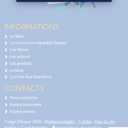
INFORMATIONS
Le label
Le commerce équitable français
Les filières
Les acteurs
Les produits
Le blog
La Foire Aux Questions
CONTACTS
Nous contacter
Espace partenaire
Espace presse
© Agri-Éthique 2026 •
Mentions légales
-
Crédits
-
Plan du site
Politique Confidentialité
-
Paramétrage des cookies