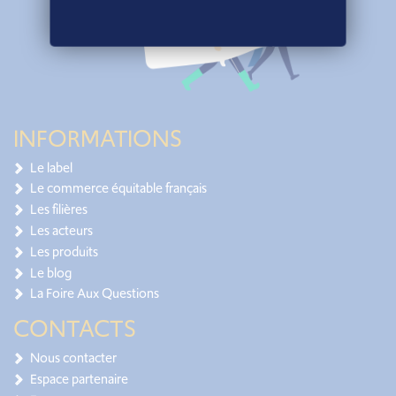
INFORMATIONS
Le label
Le commerce équitable français
Les filières
Les acteurs
Les produits
Le blog
La Foire Aux Questions
CONTACTS
Nous contacter
Espace partenaire