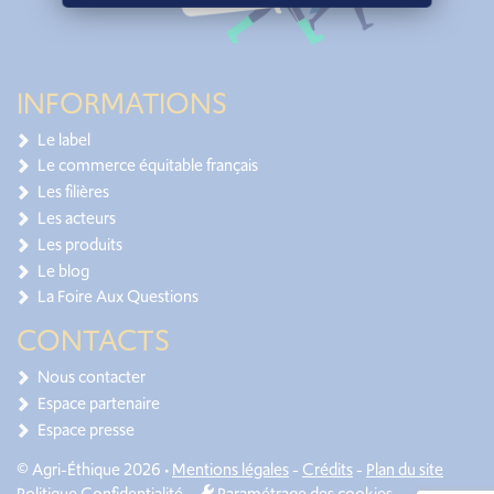
INFORMATIONS
Le label
Le commerce équitable français
Les filières
Les acteurs
Les produits
Le blog
La Foire Aux Questions
CONTACTS
Nous contacter
Espace partenaire
Espace presse
© Agri-Éthique 2026 •
Mentions légales
-
Crédits
-
Plan du site
Politique Confidentialité
-
Paramétrage des cookies