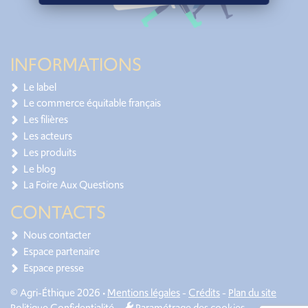
INFORMATIONS
Le label
Le commerce équitable français
Les filières
Les acteurs
Les produits
Le blog
La Foire Aux Questions
CONTACTS
Nous contacter
Espace partenaire
Espace presse
© Agri-Éthique 2026 •
Mentions légales
-
Crédits
-
Plan du site
Politique Confidentialité
-
Paramétrage des cookies