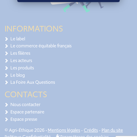
INFORMATIONS
Le label
Le commerce équitable français
Les filières
Les acteurs
Les produits
Le blog
La Foire Aux Questions
CONTACTS
Nous contacter
Espace partenaire
Espace presse
© Agri-Éthique 2026 •
Mentions légales
-
Crédits
-
Plan du site
Politique Confidentialité
-
Paramétrage des cookies