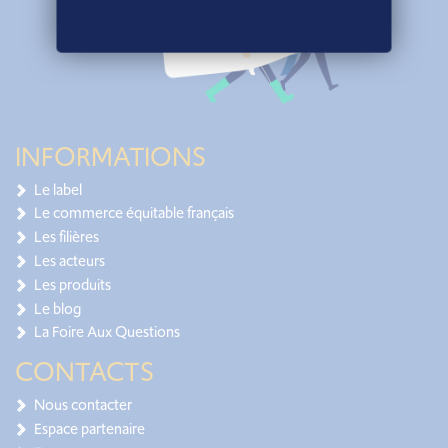
INFORMATIONS
Le label
Le commerce équitable français
Les filières
Les acteurs
Les produits
Le blog
La Foire Aux Questions
CONTACTS
Nous contacter
Espace partenaire