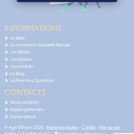
INFORMATIONS
Le label
Le commerce équitable français
Les filières
Les acteurs
Les produits
Le blog
La Foire Aux Questions
CONTACTS
Nous contacter
Espace partenaire
Espace presse
© Agri-Éthique 2026 •
Mentions légales
-
Crédits
-
Plan du site
Politique Confidentialité
-
Paramétrage des cookies