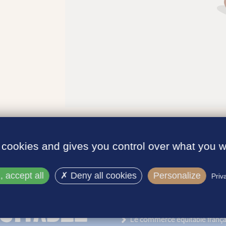
 cookies and gives you control over what you w
 accept all
Deny all cookies
Personalize
Priv
INFORMATIONS
Le label
Le commerce équitable frança