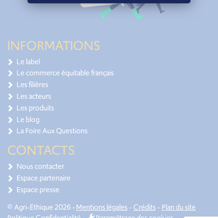
INFORMATIONS
Le label
Le commerce équitable français
Les filières
Les acteurs
Les produits
Le blog
La Foire Aux Questions
CONTACTS
Nous contacter
Espace partenaire
Espace presse
© Agri-Éthique 2026 •
Mentions légales
-
Crédits
-
Plan du site
Politique Confidentialité
-
Paramétrage des cookies