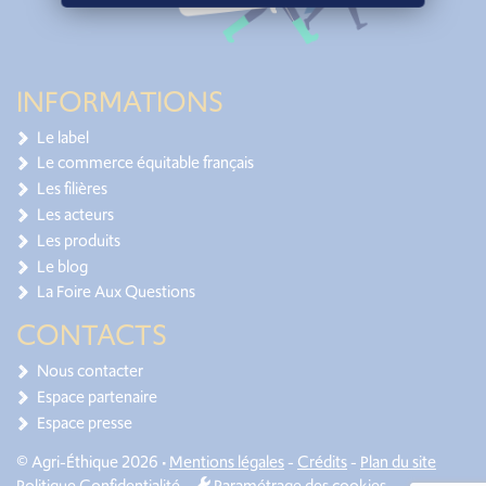
INFORMATIONS
Le label
Le commerce équitable français
Les filières
Les acteurs
Les produits
Le blog
La Foire Aux Questions
CONTACTS
Nous contacter
Espace partenaire
Espace presse
© Agri-Éthique 2026 •
Mentions légales
-
Crédits
-
Plan du site
Politique Confidentialité
-
Paramétrage des cookies