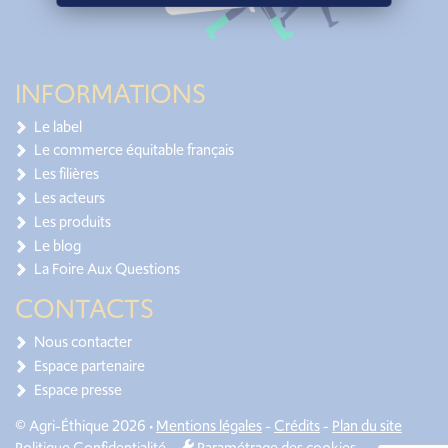
INFORMATIONS
Le label
Le commerce équitable français
Les filières
Les acteurs
Les produits
Le blog
La Foire Aux Questions
CONTACTS
Nous contacter
Espace partenaire
Espace presse
© Agri-Éthique 2026 •
Mentions légales
-
Crédits
-
Plan du site
Politique Confidentialité
-
Paramétrage des cookies