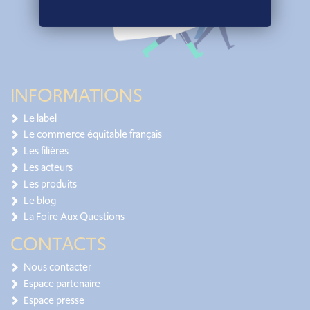
INFORMATIONS
Le label
Le commerce équitable français
Les filières
Les acteurs
Les produits
Le blog
La Foire Aux Questions
CONTACTS
Nous contacter
Espace partenaire
Espace presse