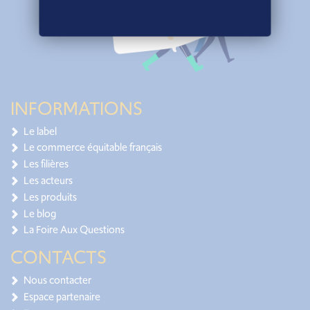
INFORMATIONS
Le label
Le commerce équitable français
Les filières
Les acteurs
Les produits
Le blog
La Foire Aux Questions
CONTACTS
Nous contacter
Espace partenaire