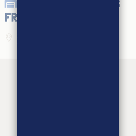
LABEYRIE FINE FOODS
FRANCE
39 route de Bayonne
40230 ST GEOURS DE MAREMNE