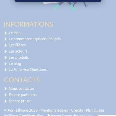
INFORMATIONS
Le label
Le commerce équitable français
Les filières
Les acteurs
Les produits
Le blog
La Foire Aux Questions
CONTACTS
Nous contacter
Espace partenaire
Espace presse
© Agri-Éthique 2026 •
Mentions légales
-
Crédits
-
Plan du site
Politique Confidentialité
-
Paramétrage des cookies