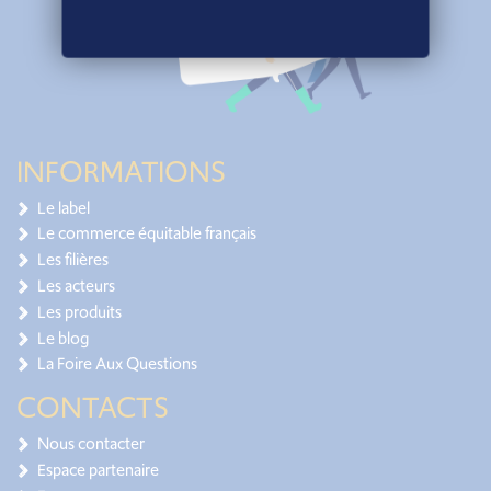
INFORMATIONS
Le label
Le commerce équitable français
Les filières
Les acteurs
Les produits
Le blog
La Foire Aux Questions
CONTACTS
Nous contacter
Espace partenaire